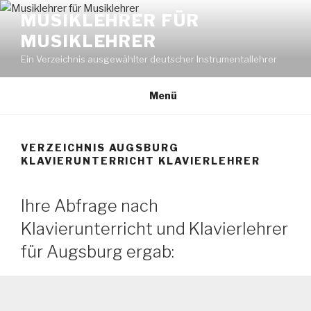
Zum
MUSIKLEHRER FÜR
Inhalt
MUSIKLEHRER
springen
Ein Verzeichnis ausgewählter deutscher Instrumentallehrer
Menü
VERZEICHNIS AUGSBURG
KLAVIERUNTERRICHT KLAVIERLEHRER
Ihre Abfrage nach
Klavierunterricht und Klavierlehrer
für Augsburg ergab: