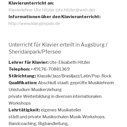
Klavierunterricht an:
Klavierlehrer Ute Hitzler (ute.hitzler@web.de)
Informationen über den Klavierunterricht:
http://www.klangimpuls.de
Unterricht für Klavier erteilt in Augsburg /
Sheridanpark/Pfersee
Lehrer für Klavier:
Ute-Elisabeth Hitzler
Telephon:
+49176-70881369
Stilrichtung:
Klassik/Jazz/Brasiljazz/Latin/Pop-Rock
Qualifikation:
Abschluß staatl. geprüfte Musiklehrerin
Unistudium Musikerziehung
private Weiterbildung in diversen internationalen
Workshops
Lehrtätigkeit:
eigenes Musikatelier
städt.und private Musikschulen Musik-Workshops,
Bandcoaching, Bigbandleitung,