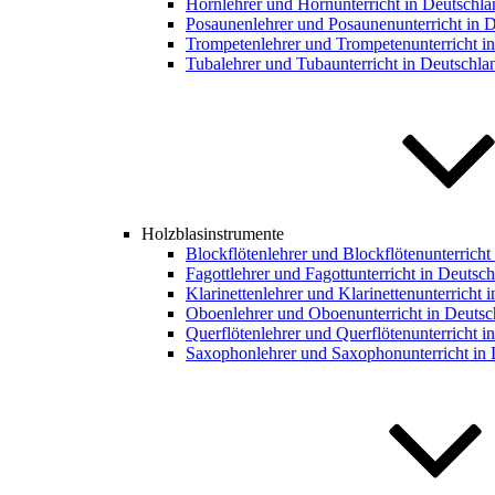
Hornlehrer und Hornunterricht in Deutschla
Posaunenlehrer und Posaunenunterricht in 
Trompetenlehrer und Trompetenunterricht i
Tubalehrer und Tubaunterricht in Deutschla
Holzblasinstrumente
Blockflötenlehrer und Blockflötenunterricht
Fagottlehrer und Fagottunterricht in Deutsc
Klarinettenlehrer und Klarinettenunterricht 
Oboenlehrer und Oboenunterricht in Deutsc
Querflötenlehrer und Querflötenunterricht i
Saxophonlehrer und Saxophonunterricht in 