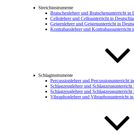
Streichinstrumente
Bratschenlehrer und Bratschenunterricht in
Cellolehrer und Cellounterricht in Deutschl
Geigenlehrer und Geigenunterricht in Deuts
Kontrabasslehrer und Kontrabassunterricht 
Schlaginstrumente
Percussionlehrer und Percussionunterricht i
Schlagzeuglehrer und Schlagzeugunterricht 
Schlagzeuglehrer und Schlagzeugunterricht 
Vibraphonlehrer und Vibraphonunterricht i