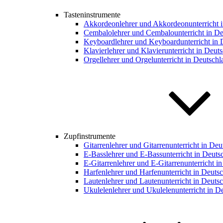
Tasteninstrumente
Akkordeonlehrer und Akkordeonunterricht 
Cembalolehrer und Cembalounterricht in De
Keyboardlehrer und Keyboardunterricht in 
Klavierlehrer und Klavierunterricht in Deut
Orgellehrer und Orgelunterricht in Deutschl
Zupfinstrumente
Gitarrenlehrer und Gitarrenunterricht in De
E-Basslehrer und E-Bassunterricht in Deuts
E-Gitarrenlehrer und E-Gitarrenunterricht i
Harfenlehrer und Harfenunterricht in Deuts
Lautenlehrer und Lautenunterricht in Deuts
Ukulelenlehrer und Ukulelenunterricht in D