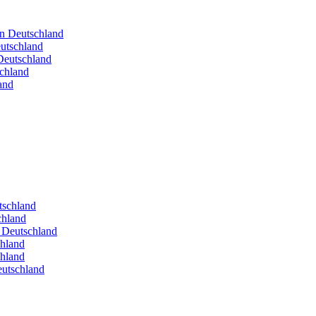
in Deutschland
utschland
Deutschland
schland
and
utschland
chland
n Deutschland
chland
chland
eutschland