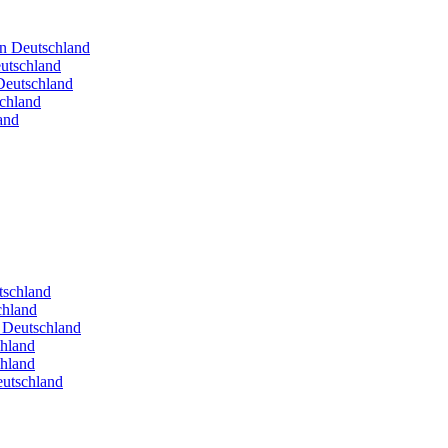
in Deutschland
utschland
Deutschland
schland
and
utschland
chland
n Deutschland
chland
chland
eutschland