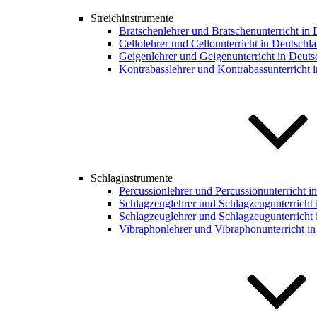
Streichinstrumente
Bratschenlehrer und Bratschenunterricht in
Cellolehrer und Cellounterricht in Deutschl
Geigenlehrer und Geigenunterricht in Deuts
Kontrabasslehrer und Kontrabassunterricht 
Schlaginstrumente
Percussionlehrer und Percussionunterricht i
Schlagzeuglehrer und Schlagzeugunterricht 
Schlagzeuglehrer und Schlagzeugunterricht 
Vibraphonlehrer und Vibraphonunterricht i