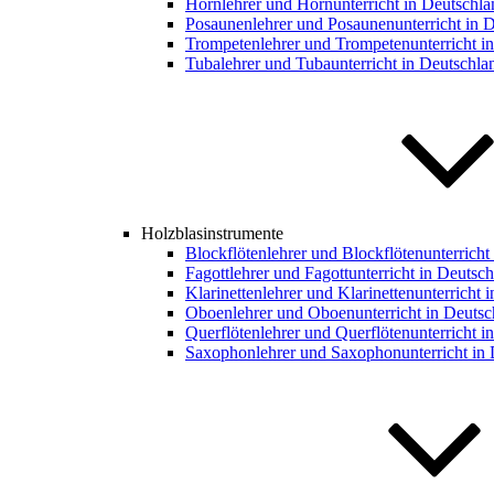
Hornlehrer und Hornunterricht in Deutschla
Posaunenlehrer und Posaunenunterricht in 
Trompetenlehrer und Trompetenunterricht i
Tubalehrer und Tubaunterricht in Deutschla
Holzblasinstrumente
Blockflötenlehrer und Blockflötenunterricht
Fagottlehrer und Fagottunterricht in Deutsc
Klarinettenlehrer und Klarinettenunterricht 
Oboenlehrer und Oboenunterricht in Deutsc
Querflötenlehrer und Querflötenunterricht i
Saxophonlehrer und Saxophonunterricht in 