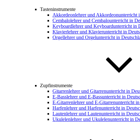
Tasteninstrumente
Akkordeonlehrer und Akkordeonunterricht 
Cembalolehrer und Cembalounterricht in De
Keyboardlehrer und Keyboardunterricht in 
Klavierlehrer und Klavierunterricht in Deut
Orgellehrer und Orgelunterricht in Deutschl
Zupfinstrumente
Gitarrenlehrer und Gitarrenunterricht in De
E-Basslehrer und E-Bassunterricht in Deuts
E-Gitarrenlehrer und E-Gitarrenunterricht i
Harfenlehrer und Harfenunterricht in Deuts
Lautenlehrer und Lautenunterricht in Deuts
Ukulelenlehrer und Ukulelenunterricht in D