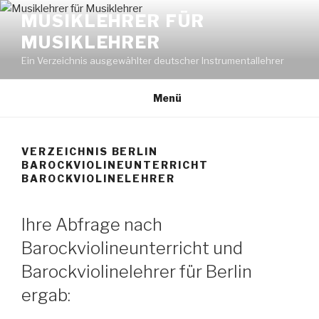
Zum
MUSIKLEHRER FÜR
Inhalt
MUSIKLEHRER
springen
Ein Verzeichnis ausgewählter deutscher Instrumentallehrer
Menü
VERZEICHNIS BERLIN
BAROCKVIOLINEUNTERRICHT
BAROCKVIOLINELEHRER
Ihre Abfrage nach
Barockviolineunterricht und
Barockviolinelehrer für Berlin
ergab: