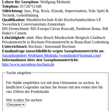
Lehrer für Saxophon:
Wolfgang Molinski
Telephon:
01728711348
Stilrichtung:
Jazz, Pop, Rock, Klassik, Improvisation, Solo Spiel &
Technik, Gehörbildung
Qualifikation:
Musikhochschule Köln Hochschulabschluss I.P.
Sweeelinck Conversatorium Amsterdam
MS-Deutschland, MS-Europa Circus Roncalli, Pantheon Bonn, Bill
Haley's Comets
Lehrtätigkeit:
städt. Max-Bruch Musikschule Bergisch Gladbach
Privatunterricht in Bochum Privatunterricht in Bonn-Bad Godesberg
Unterrichtsort:
Bochum / Innenstadt Bochum
Emailanfrage (ausschließlich) wegen Saxophonunterricht an:
Saxophonlehrer Wolfgang Molinski (wmolinski@hotmail.com)
Informationen über den Saxophonunterricht:
http://www.saxophon-bochum.de
Suche eingeben
Für Städte empfehlen wir mit dem Ortsnamen zu suchen. In
ländlichen Gegenden suchen Sie besser mit den ersten drei bis
vier Ziffern der Postleitzahl.
Wie wollen Sie suchen: