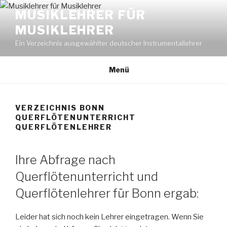
Zum
MUSIKLEHRER FÜR
Inhalt
MUSIKLEHRER
springen
Ein Verzeichnis ausgewählter deutscher Instrumentallehrer
Menü
VERZEICHNIS BONN
QUERFLÖTENUNTERRICHT
QUERFLÖTENLEHRER
Ihre Abfrage nach
Querflötenunterricht und
Querflötenlehrer für Bonn ergab:
Leider hat sich noch kein Lehrer eingetragen. Wenn Sie