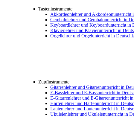
Tasteninstrumente
Akkordeonlehrer und Akkordeonunterricht 
Cembalolehrer und Cembalounterricht in De
Keyboardlehrer und Keyboardunterricht in 
Klavierlehrer und Klavierunterricht in Deut
Orgellehrer und Orgelunterricht in Deutschl
Zupfinstrumente
Gitarrenlehrer und Gitarrenunterricht in De
E-Basslehrer und E-Bassunterricht in Deuts
E-Gitarrenlehrer und E-Gitarrenunterricht i
Harfenlehrer und Harfenunterricht in Deuts
Lautenlehrer und Lautenunterricht in Deuts
Ukulelenlehrer und Ukulelenunterricht in D