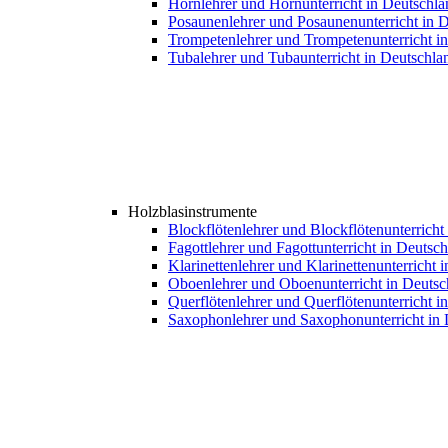
Hornlehrer und Hornunterricht in Deutschla
Posaunenlehrer und Posaunenunterricht in 
Trompetenlehrer und Trompetenunterricht i
Tubalehrer und Tubaunterricht in Deutschla
Holzblasinstrumente
Blockflötenlehrer und Blockflötenunterricht
Fagottlehrer und Fagottunterricht in Deutsc
Klarinettenlehrer und Klarinettenunterricht 
Oboenlehrer und Oboenunterricht in Deutsc
Querflötenlehrer und Querflötenunterricht i
Saxophonlehrer und Saxophonunterricht in 