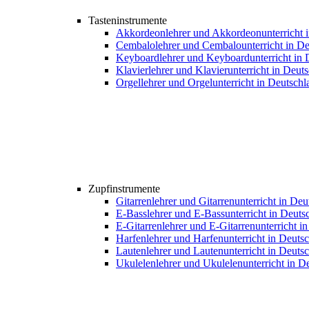
Tasteninstrumente
Akkordeonlehrer und Akkordeonunterricht 
Cembalolehrer und Cembalounterricht in De
Keyboardlehrer und Keyboardunterricht in 
Klavierlehrer und Klavierunterricht in Deut
Orgellehrer und Orgelunterricht in Deutschl
Zupfinstrumente
Gitarrenlehrer und Gitarrenunterricht in De
E-Basslehrer und E-Bassunterricht in Deuts
E-Gitarrenlehrer und E-Gitarrenunterricht i
Harfenlehrer und Harfenunterricht in Deuts
Lautenlehrer und Lautenunterricht in Deuts
Ukulelenlehrer und Ukulelenunterricht in D