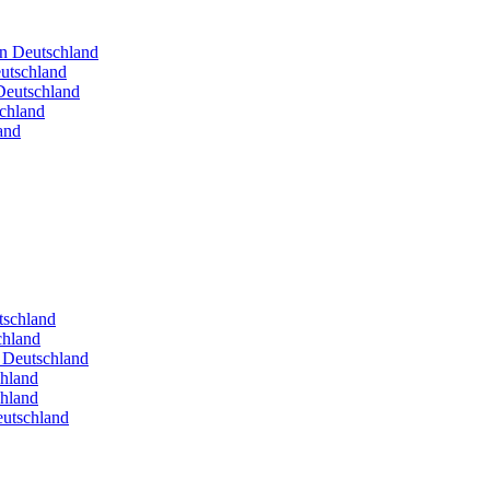
in Deutschland
utschland
Deutschland
schland
and
utschland
chland
n Deutschland
chland
chland
eutschland