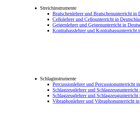
Streichinstrumente
Bratschenlehrer und Bratschenunterricht in
Cellolehrer und Cellounterricht in Deutschl
Geigenlehrer und Geigenunterricht in Deuts
Kontrabasslehrer und Kontrabassunterricht 
Schlaginstrumente
Percussionlehrer und Percussionunterricht i
Schlagzeuglehrer und Schlagzeugunterricht 
Schlagzeuglehrer und Schlagzeugunterricht 
Vibraphonlehrer und Vibraphonunterricht i