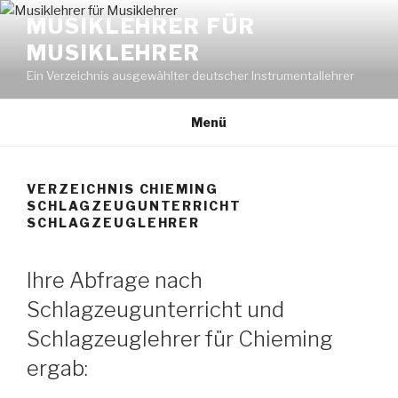
Zum
MUSIKLEHRER FÜR
Inhalt
MUSIKLEHRER
springen
Ein Verzeichnis ausgewählter deutscher Instrumentallehrer
Menü
VERZEICHNIS CHIEMING
SCHLAGZEUGUNTERRICHT
SCHLAGZEUGLEHRER
Ihre Abfrage nach
Schlagzeugunterricht und
Schlagzeuglehrer für Chieming
ergab: