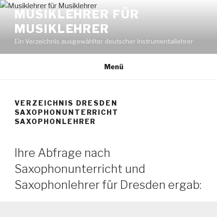
Zum
MUSIKLEHRER FÜR
Inhalt
MUSIKLEHRER
springen
Ein Verzeichnis ausgewählter deutscher Instrumentallehrer
Menü
VERZEICHNIS DRESDEN
SAXOPHONUNTERRICHT
SAXOPHONLEHRER
Ihre Abfrage nach
Saxophonunterricht und
Saxophonlehrer für Dresden ergab: