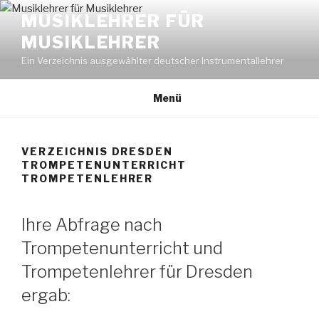
Zum
MUSIKLEHRER FÜR
Inhalt
MUSIKLEHRER
springen
Ein Verzeichnis ausgewählter deutscher Instrumentallehrer
Menü
VERZEICHNIS DRESDEN
TROMPETENUNTERRICHT
TROMPETENLEHRER
Ihre Abfrage nach
Trompetenunterricht und
Trompetenlehrer für Dresden
ergab: