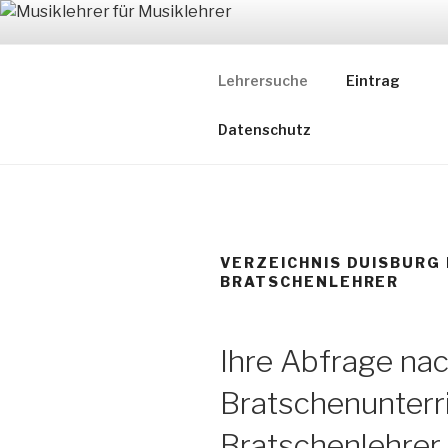
Zum
Inhalt
MUSIKLEH
springen
Lehrersuche
Eintrag
Ein Verzeichnis ausgewählter
Datenschutz
VERZEICHNIS DUISBURG
BRATSCHENLEHRER
Ihre Abfrage na
Bratschenunterr
Bratschenlehrer 