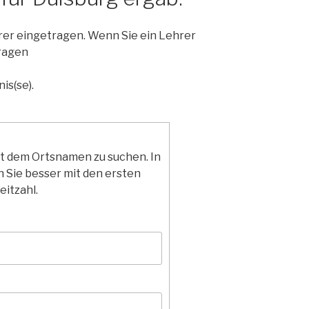
hrer eingetragen. Wenn Sie ein Lehrer
ragen
is(se).
it dem Ortsnamen zu suchen. In
 Sie besser mit den ersten
eitzahl.