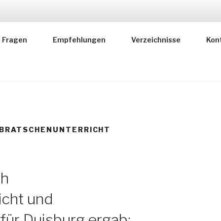
RER FÜR MUSIKLEHR
Fragen
Empfehlungen
Verzeichnisse
Kon
 deutscher Instrumentallehrer
 BRATSCHENUNTERRICHT
ch
icht und
für Duisburg ergab: