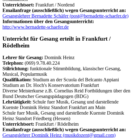
Unterrichtsort:
Frankfurt / Nordend
Emailanfrage (ausschließlich) wegen Gesangsunterricht an:
Gesangslehrer Bernadette Schäfer (post@bernadette-schaefer.de)
Informationen über den Gesangsunterricht:
http://www.bernadette-schaefer.de
Unterricht für Gesang erteilt in Frankfurt /
Rödelheim
Lehrer für Gesang:
Dominik Heinz
Telephon:
(069) 9.78.40.224
Stilrichtung:
funktionale Stimmbildung, klassischer Gesang,
Musical, Popularmusik
Qualifikation:
Studium an der Scuola del Belcanto Appiani
Studium an Dr. Hoch's Konservatorium Frankfurt
Diverse Meisterkurse z.B. Cornelius Reid Fortbildungen über den
Bund Deutscher Gesangspädagogen (BDG)
Lehrtätigkeit:
Schule fuer Musik, Gesang und darstellende
Kuenste Dominik Heinz Standort Frankfurt am Main
Schule fuer Musik, Gesang und darstellende Kuenste Dominik
Heinz Standort Friedberg (Hessen)
Unterrichtsort:
Frankfurt / Rödelheim
Emailanfrage (ausschließlich) wegen Gesangsunterricht an:
Gesangslehrer Dominik Heinz (musikdozent@gmail.com)