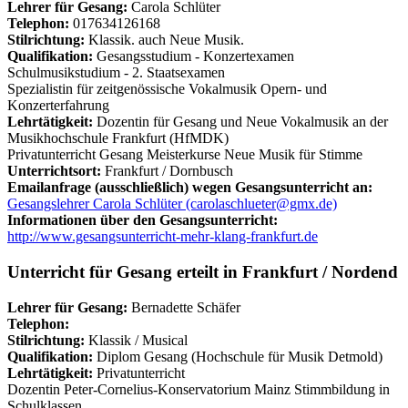
Lehrer für Gesang:
Carola Schlüter
Telephon:
017634126168
Stilrichtung:
Klassik. auch Neue Musik.
Qualifikation:
Gesangsstudium - Konzertexamen
Schulmusikstudium - 2. Staatsexamen
Spezialistin für zeitgenössische Vokalmusik Opern- und
Konzerterfahrung
Lehrtätigkeit:
Dozentin für Gesang und Neue Vokalmusik an der
Musikhochschule Frankfurt (HfMDK)
Privatunterricht Gesang Meisterkurse Neue Musik für Stimme
Unterrichtsort:
Frankfurt / Dornbusch
Emailanfrage (ausschließlich) wegen Gesangsunterricht an:
Gesangslehrer Carola Schlüter (carolaschlueter@gmx.de)
Informationen über den Gesangsunterricht:
http://www.gesangsunterricht-mehr-klang-frankfurt.de
Unterricht für Gesang erteilt in Frankfurt / Nordend
Lehrer für Gesang:
Bernadette Schäfer
Telephon:
Stilrichtung:
Klassik / Musical
Qualifikation:
Diplom Gesang (Hochschule für Musik Detmold)
Lehrtätigkeit:
Privatunterricht
Dozentin Peter-Cornelius-Konservatorium Mainz Stimmbildung in
Schulklassen