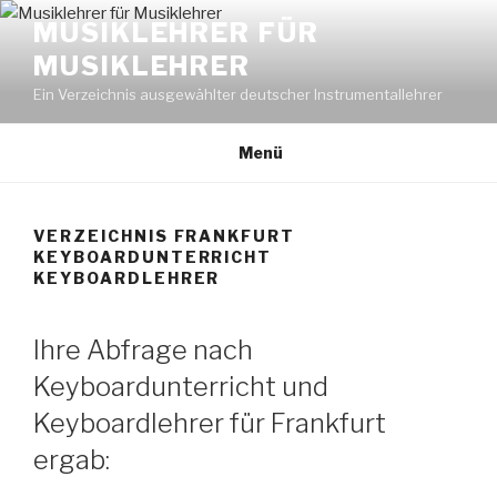
Zum
MUSIKLEHRER FÜR
Inhalt
MUSIKLEHRER
springen
Ein Verzeichnis ausgewählter deutscher Instrumentallehrer
Menü
VERZEICHNIS FRANKFURT
KEYBOARDUNTERRICHT
KEYBOARDLEHRER
Ihre Abfrage nach
Keyboardunterricht und
Keyboardlehrer für Frankfurt
ergab: