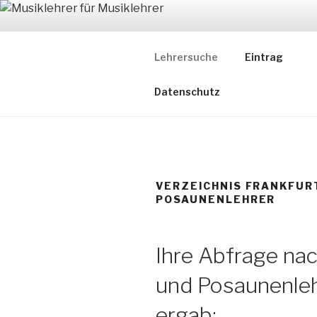
Zum
Inhalt
MUSIKLEH
springen
Lehrersuche
Eintrag
Ein Verzeichnis ausgewählter
Datenschutz
VERZEICHNIS FRANKFU
POSAUNENLEHRER
Ihre Abfrage na
und Posaunenlehr
ergab: