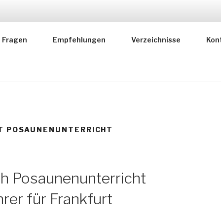
RER FÜR MUSIKLEHR
Fragen
Empfehlungen
Verzeichnisse
Kon
 deutscher Instrumentallehrer
RT POSAUNENUNTERRICHT
ch Posaunenunterricht
er für Frankfurt