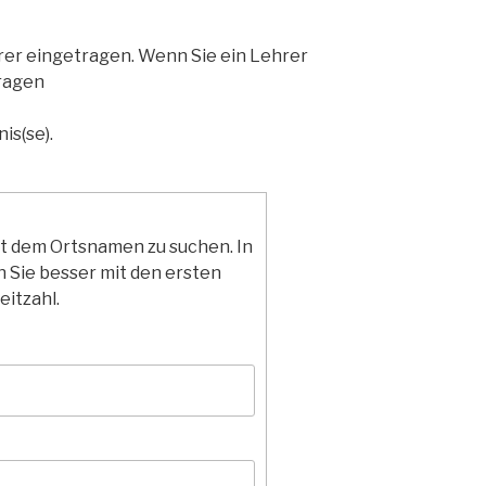
hrer eingetragen. Wenn Sie ein Lehrer
ragen
is(se).
it dem Ortsnamen zu suchen. In
 Sie besser mit den ersten
eitzahl.