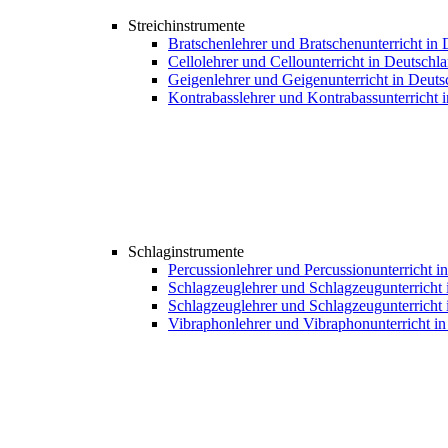
Streichinstrumente
Bratschenlehrer und Bratschenunterricht in
Cellolehrer und Cellounterricht in Deutschl
Geigenlehrer und Geigenunterricht in Deuts
Kontrabasslehrer und Kontrabassunterricht 
Schlaginstrumente
Percussionlehrer und Percussionunterricht i
Schlagzeuglehrer und Schlagzeugunterricht 
Schlagzeuglehrer und Schlagzeugunterricht 
Vibraphonlehrer und Vibraphonunterricht i