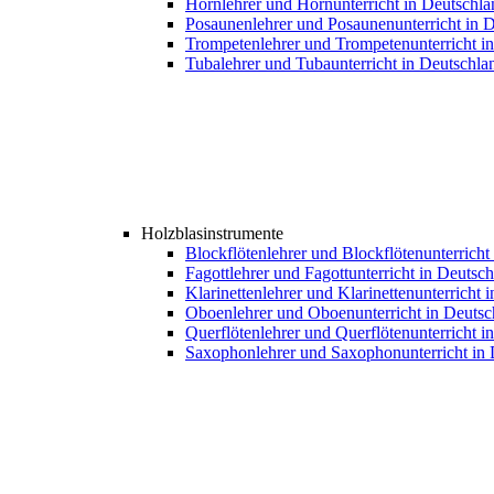
Hornlehrer und Hornunterricht in Deutschla
Posaunenlehrer und Posaunenunterricht in 
Trompetenlehrer und Trompetenunterricht i
Tubalehrer und Tubaunterricht in Deutschla
Holzblasinstrumente
Blockflötenlehrer und Blockflötenunterricht
Fagottlehrer und Fagottunterricht in Deutsc
Klarinettenlehrer und Klarinettenunterricht 
Oboenlehrer und Oboenunterricht in Deutsc
Querflötenlehrer und Querflötenunterricht i
Saxophonlehrer und Saxophonunterricht in 