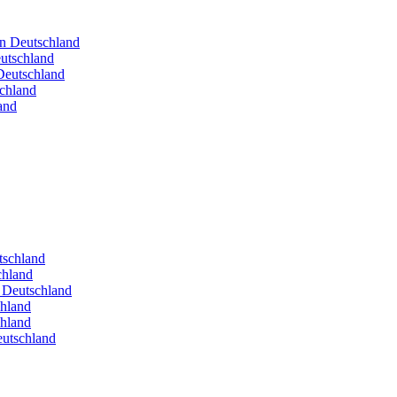
in Deutschland
utschland
Deutschland
schland
and
utschland
chland
n Deutschland
chland
chland
eutschland