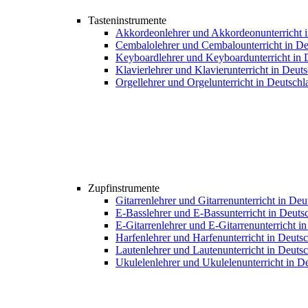
Tasteninstrumente
Akkordeonlehrer und Akkordeonunterricht 
Cembalolehrer und Cembalounterricht in De
Keyboardlehrer und Keyboardunterricht in 
Klavierlehrer und Klavierunterricht in Deut
Orgellehrer und Orgelunterricht in Deutschl
Zupfinstrumente
Gitarrenlehrer und Gitarrenunterricht in De
E-Basslehrer und E-Bassunterricht in Deuts
E-Gitarrenlehrer und E-Gitarrenunterricht i
Harfenlehrer und Harfenunterricht in Deuts
Lautenlehrer und Lautenunterricht in Deuts
Ukulelenlehrer und Ukulelenunterricht in D