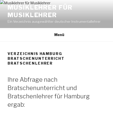
Zum
MUSIKLEHRER FÜR
Inhalt
MUSIKLEHRER
springen
Ein Verzeichnis ausgewählter deutscher Instrumentallehrer
Menü
VERZEICHNIS HAMBURG
BRATSCHENUNTERRICHT
BRATSCHENLEHRER
Ihre Abfrage nach
Bratschenunterricht und
Bratschenlehrer für Hamburg
ergab: