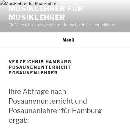
Zum
MUSIKLEHRER FÜR
Inhalt
MUSIKLEHRER
springen
Ein Verzeichnis ausgewählter deutscher Instrumentallehrer
Menü
VERZEICHNIS HAMBURG
POSAUNENUNTERRICHT
POSAUNENLEHRER
Ihre Abfrage nach
Posaunenunterricht und
Posaunenlehrer für Hamburg
ergab: