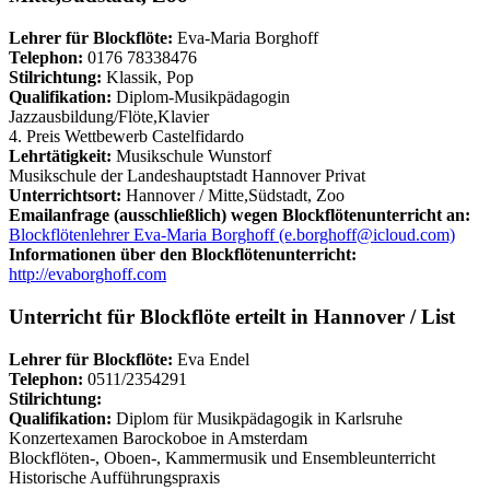
Lehrer für Blockflöte:
Eva-Maria Borghoff
Telephon:
0176 78338476
Stilrichtung:
Klassik, Pop
Qualifikation:
Diplom-Musikpädagogin
Jazzausbildung/Flöte,Klavier
4. Preis Wettbewerb Castelfidardo
Lehrtätigkeit:
Musikschule Wunstorf
Musikschule der Landeshauptstadt Hannover Privat
Unterrichtsort:
Hannover / Mitte,Südstadt, Zoo
Emailanfrage (ausschließlich) wegen Blockflötenunterricht an:
Blockflötenlehrer Eva-Maria Borghoff (e.borghoff@icloud.com)
Informationen über den Blockflötenunterricht:
http://evaborghoff.com
Unterricht für Blockflöte erteilt in Hannover / List
Lehrer für Blockflöte:
Eva Endel
Telephon:
0511/2354291
Stilrichtung:
Qualifikation:
Diplom für Musikpädagogik in Karlsruhe
Konzertexamen Barockoboe in Amsterdam
Blockflöten-, Oboen-, Kammermusik und Ensembleunterricht
Historische Aufführungspraxis