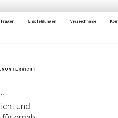
RER FÜR MUSIKLEHR
Fragen
Empfehlungen
Verzeichnisse
Kon
 deutscher Instrumentallehrer
ENUNTERRICHT
ch
icht und
 für ergab: