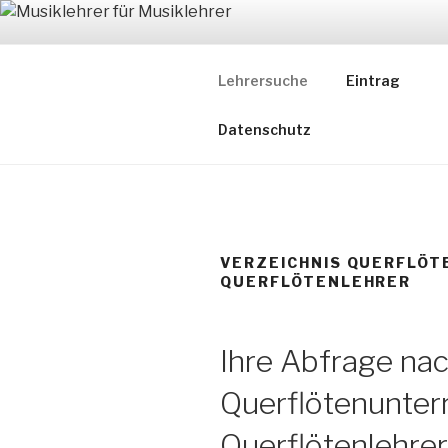
Zum
Inhalt
MUSIKLEH
springen
Lehrersuche
Eintrag
Ein Verzeichnis ausgewählter
Datenschutz
VERZEICHNIS QUERFLÖT
QUERFLÖTENLEHRER
Ihre Abfrage na
Querflötenunterr
Querflötenlehrer