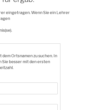
hrer eingetragen. Wenn Sie ein Lehrer
ragen
is(se).
it dem Ortsnamen zu suchen. In
 Sie besser mit den ersten
eitzahl.