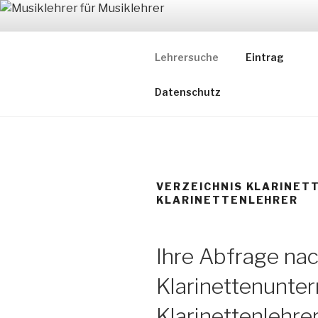
Zum
Inhalt
MUSIKLEH
springen
Lehrersuche
Eintrag
Ein Verzeichnis ausgewählter
Datenschutz
VERZEICHNIS KLARINET
KLARINETTENLEHRER
Ihre Abfrage na
Klarinettenunter
Klarinettenlehrer