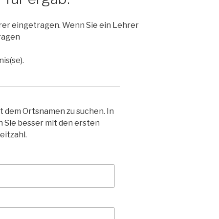
hrer eingetragen. Wenn Sie ein Lehrer
ragen
is(se).
it dem Ortsnamen zu suchen. In
 Sie besser mit den ersten
eitzahl.