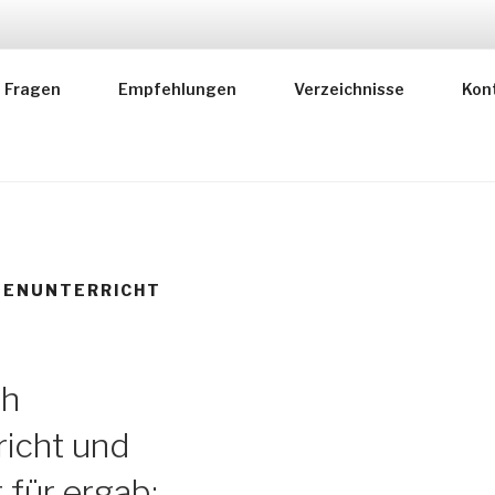
RER FÜR MUSIKLEHR
Fragen
Empfehlungen
Verzeichnisse
Kon
 deutscher Instrumentallehrer
TENUNTERRICHT
ch
richt und
 für ergab: