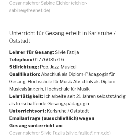
Gesangslehrer Sabine Eichler (eichler-
sabine@freenet.de)
Unterricht für Gesang erteilt in Karlsruhe /
Oststadt
Lehrer für Gesang:
Silvie Fazlija
Telephon:
01776035716
Stilrichtung:
Pop, Jazz, Musical
Qualifikation:
Abschluß als Diplom-Pädagogin für
Gesang, Hochschule für Musik Abschluß als Diplom-
Musicalsängerin, Hochschule für Musik
Lehrtätigkeit:
Ich arbeite seit 21 Jahren selbstständig
als freischaffende Gesangspädagogin
Unterrichtsort:
Karlsruhe / Oststadt
Emailanfrage (ausschließlich) wegen
Gesangsunterricht an:
Gesangslehrer Silvie Fazlija (silvie.fazlija@gmx.de)