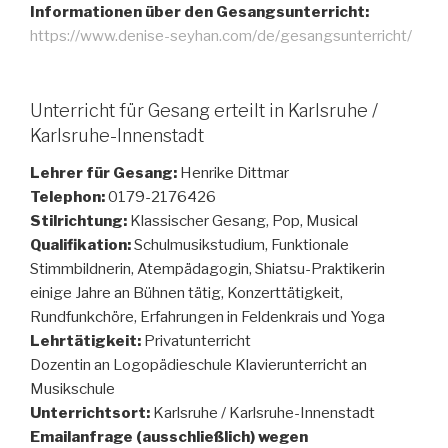
Informationen über den Gesangsunterricht:
https://www.denise-seyhan.com/de/gesangsunterricht/
Unterricht für Gesang erteilt in Karlsruhe /
Karlsruhe-Innenstadt
Lehrer für Gesang:
Henrike Dittmar
Telephon:
0179-2176426
Stilrichtung:
Klassischer Gesang, Pop, Musical
Qualifikation:
Schulmusikstudium, Funktionale
Stimmbildnerin, Atempädagogin, Shiatsu-Praktikerin
einige Jahre an Bühnen tätig, Konzerttätigkeit,
Rundfunkchöre, Erfahrungen in Feldenkrais und Yoga
Lehrtätigkeit:
Privatunterricht
Dozentin an Logopädieschule Klavierunterricht an
Musikschule
Unterrichtsort:
Karlsruhe / Karlsruhe-Innenstadt
Emailanfrage (ausschließlich) wegen