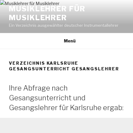
Zum
MUSIKLEHRER FÜR
Inhalt
MUSIKLEHRER
springen
Ein Verzeichnis ausgewählter deutscher Instrumentallehrer
Menü
VERZEICHNIS KARLSRUHE
GESANGSUNTERRICHT GESANGSLEHRER
Ihre Abfrage nach
Gesangsunterricht und
Gesangslehrer für Karlsruhe ergab: