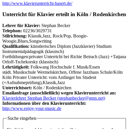
http://www.klavierunterricht-hasert.de/
Unterricht für Klavier erteilt in Köln / Rodenkirchen
Lehrer für Klavier:
Stephan Becker
Telephon:
02236/3029731
Stilrichtung:
Klassik,Jazz, Rock/Pop, Boogie-
Woogie,Blues,Songwriting
Qualifikation:
künstlerisches Diplom (Jazzklavier) Studium
Instrumentalpädagogik (klassisch)
Fortbildungen:privater Unterricht bei Richie Beirach (Jazz) +Tatjana
Orloff-Tschekorsky (klassisch)
Lehrtätigkeit:
Folkwang Hochschule f. Musik/Essen
städt. Musikschule Wermelskirchen, Offene Jazzhaus Schule/Köln
Köln Privater Unterricht: vom Anfänger bis Student
(+Aufnahmeprüfung),Klassik,Jazz
Unterrichtsort:
Köln / Rodenkirchen
Emailanfrage (ausschließlich) wegen Klavierunterricht an:
Klavierlehrer Stephan Becker (stephanbecker@gmx.net)
Informationen über den Klavierunterricht:
http://www.enjoy-your-music.de
Suche eingeben