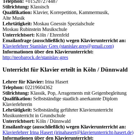
Telephon:
+015207274487
Stilrichtung:
Klassisch
Qualifikation:
Klavier, Korrepetition, Kammermusik,
Alte Musik
Lehrtätigkeit:
Moskau Gnessin Spezialschule
Moskau Rubinstein Musikschule
Unterrichtsort:
Köln / Ehrenfeld
Emailanfrage (ausschließlich) wegen Klavierunterricht an:
Klavierlehrer Stanislav Gres (stanislav.gres@gmail.com)
Informationen über den Klavierunterricht:
http://neobarock.de/stanislav-gres
Unterricht für Klavier erteilt in Köln / Dünnwald
Lehrer für Klavier:
Irina Hasert
Telephon:
02219604362
Stilrichtung:
Klassik, Pop, Arragements mit Geigenbegleitung
Qualifikation:
Selbstständige staatlich anerkannte Diplom
Klavierlehrerin
Lehrtätigkeit:
Selbstständig geführter Klavierunterricht
Musikunterricht in Grundschule
Unterrichtsort:
Köln / Dünnwald
Emailanfrage (ausschließlich) wegen Klavierunterricht an:
Klavierlehrer Irina Hasert (irinahasert@klavierunterricht-hasert.de)
Informationen über den Klavierunterricht: