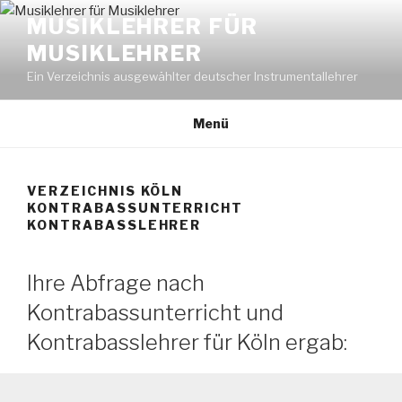
Zum
MUSIKLEHRER FÜR
Inhalt
MUSIKLEHRER
springen
Ein Verzeichnis ausgewählter deutscher Instrumentallehrer
Menü
VERZEICHNIS KÖLN
KONTRABASSUNTERRICHT
KONTRABASSLEHRER
Ihre Abfrage nach
Kontrabassunterricht und
Kontrabasslehrer für Köln ergab: