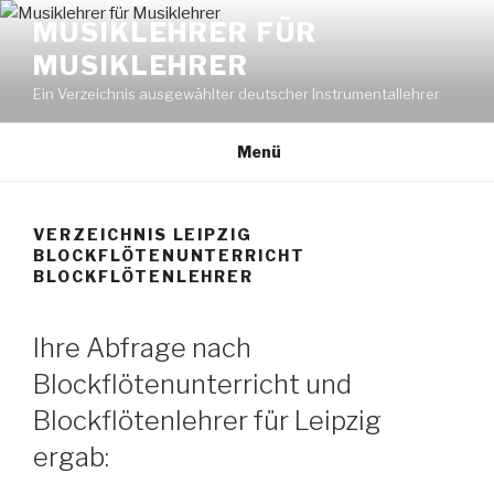
Zum
MUSIKLEHRER FÜR
Inhalt
MUSIKLEHRER
springen
Ein Verzeichnis ausgewählter deutscher Instrumentallehrer
Menü
VERZEICHNIS LEIPZIG
BLOCKFLÖTENUNTERRICHT
BLOCKFLÖTENLEHRER
Ihre Abfrage nach
Blockflötenunterricht und
Blockflötenlehrer für Leipzig
ergab: