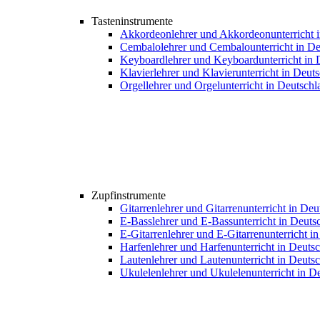
Tasteninstrumente
Akkordeonlehrer und Akkordeonunterricht 
Cembalolehrer und Cembalounterricht in De
Keyboardlehrer und Keyboardunterricht in 
Klavierlehrer und Klavierunterricht in Deut
Orgellehrer und Orgelunterricht in Deutschl
Zupfinstrumente
Gitarrenlehrer und Gitarrenunterricht in De
E-Basslehrer und E-Bassunterricht in Deuts
E-Gitarrenlehrer und E-Gitarrenunterricht i
Harfenlehrer und Harfenunterricht in Deuts
Lautenlehrer und Lautenunterricht in Deuts
Ukulelenlehrer und Ukulelenunterricht in D