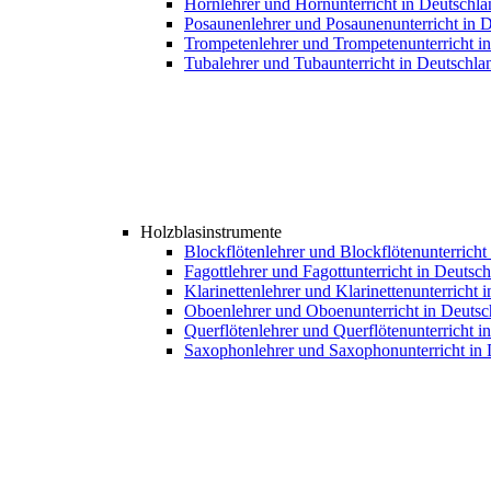
Hornlehrer und Hornunterricht in Deutschla
Posaunenlehrer und Posaunenunterricht in 
Trompetenlehrer und Trompetenunterricht i
Tubalehrer und Tubaunterricht in Deutschla
Holzblasinstrumente
Blockflötenlehrer und Blockflötenunterricht
Fagottlehrer und Fagottunterricht in Deutsc
Klarinettenlehrer und Klarinettenunterricht 
Oboenlehrer und Oboenunterricht in Deutsc
Querflötenlehrer und Querflötenunterricht i
Saxophonlehrer und Saxophonunterricht in 