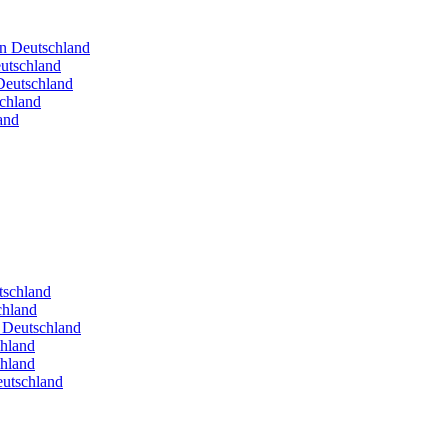
in Deutschland
utschland
Deutschland
schland
and
utschland
chland
n Deutschland
chland
chland
eutschland