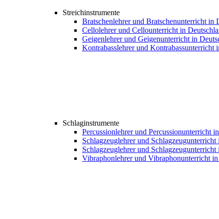
Streichinstrumente
Bratschenlehrer und Bratschenunterricht in
Cellolehrer und Cellounterricht in Deutschl
Geigenlehrer und Geigenunterricht in Deuts
Kontrabasslehrer und Kontrabassunterricht 
Schlaginstrumente
Percussionlehrer und Percussionunterricht i
Schlagzeuglehrer und Schlagzeugunterricht 
Schlagzeuglehrer und Schlagzeugunterricht 
Vibraphonlehrer und Vibraphonunterricht i