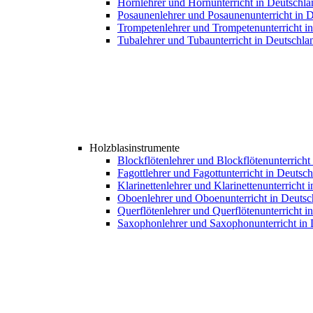
Hornlehrer und Hornunterricht in Deutschla
Posaunenlehrer und Posaunenunterricht in 
Trompetenlehrer und Trompetenunterricht i
Tubalehrer und Tubaunterricht in Deutschla
Holzblasinstrumente
Blockflötenlehrer und Blockflötenunterricht
Fagottlehrer und Fagottunterricht in Deutsc
Klarinettenlehrer und Klarinettenunterricht 
Oboenlehrer und Oboenunterricht in Deutsc
Querflötenlehrer und Querflötenunterricht i
Saxophonlehrer und Saxophonunterricht in 