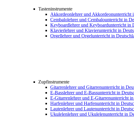
Tasteninstrumente
Akkordeonlehrer und Akkordeonunterricht 
Cembalolehrer und Cembalounterricht in De
Keyboardlehrer und Keyboardunterricht in 
Klavierlehrer und Klavierunterricht in Deut
Orgellehrer und Orgelunterricht in Deutschl
Zupfinstrumente
Gitarrenlehrer und Gitarrenunterricht in De
E-Basslehrer und E-Bassunterricht in Deuts
E-Gitarrenlehrer und E-Gitarrenunterricht i
Harfenlehrer und Harfenunterricht in Deuts
Lautenlehrer und Lautenunterricht in Deuts
Ukulelenlehrer und Ukulelenunterricht in D