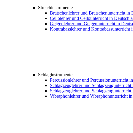
Streichinstrumente
Bratschenlehrer und Bratschenunterricht in
Cellolehrer und Cellounterricht in Deutschl
Geigenlehrer und Geigenunterricht in Deuts
Kontrabasslehrer und Kontrabassunterricht 
Schlaginstrumente
Percussionlehrer und Percussionunterricht i
Schlagzeuglehrer und Schlagzeugunterricht 
Schlagzeuglehrer und Schlagzeugunterricht 
Vibraphonlehrer und Vibraphonunterricht i