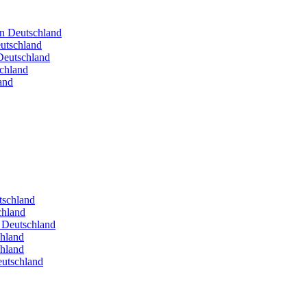
in Deutschland
utschland
Deutschland
schland
and
utschland
chland
n Deutschland
chland
chland
eutschland