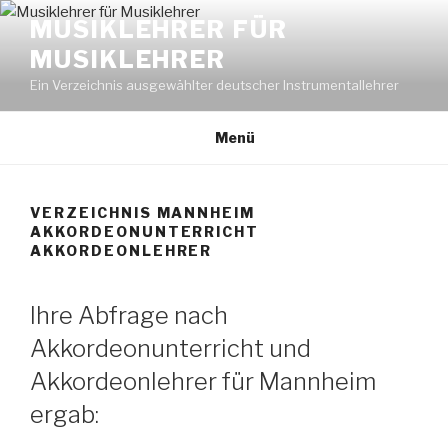
Zum
MUSIKLEHRER FÜR
Inhalt
MUSIKLEHRER
springen
Ein Verzeichnis ausgewählter deutscher Instrumentallehrer
Menü
VERZEICHNIS MANNHEIM
AKKORDEONUNTERRICHT
AKKORDEONLEHRER
Ihre Abfrage nach
Akkordeonunterricht und
Akkordeonlehrer für Mannheim
ergab: