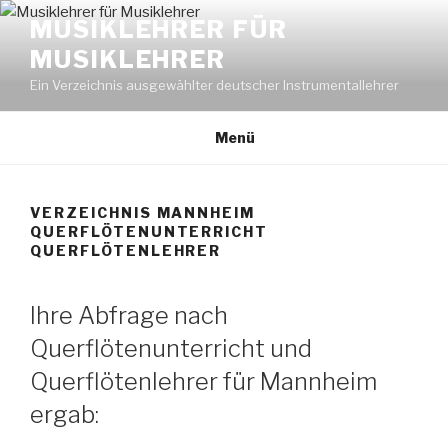
Zum
MUSIKLEHRER FÜR
Inhalt
MUSIKLEHRER
springen
Ein Verzeichnis ausgewählter deutscher Instrumentallehrer
Menü
VERZEICHNIS MANNHEIM
QUERFLÖTENUNTERRICHT
QUERFLÖTENLEHRER
Ihre Abfrage nach
Querflötenunterricht und
Querflötenlehrer für Mannheim
ergab: