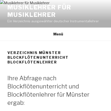
Zum
MUSIKLEHRER FÜR
Inhalt
MUSIKLEHRER
springen
Ein Verzeichnis ausgewählter deutscher Instrumentallehrer
Menü
VERZEICHNIS MÜNSTER
BLOCKFLÖTENUNTERRICHT
BLOCKFLÖTENLEHRER
Ihre Abfrage nach
Blockflötenunterricht und
Blockflötenlehrer für Münster
ergab: