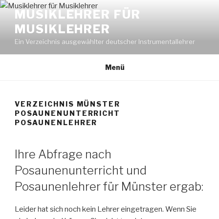
Zum
MUSIKLEHRER FÜR
Inhalt
MUSIKLEHRER
springen
Ein Verzeichnis ausgewählter deutscher Instrumentallehrer
Menü
VERZEICHNIS MÜNSTER
POSAUNENUNTERRICHT
POSAUNENLEHRER
Ihre Abfrage nach
Posaunenunterricht und
Posaunenlehrer für Münster ergab:
Leider hat sich noch kein Lehrer eingetragen. Wenn Sie