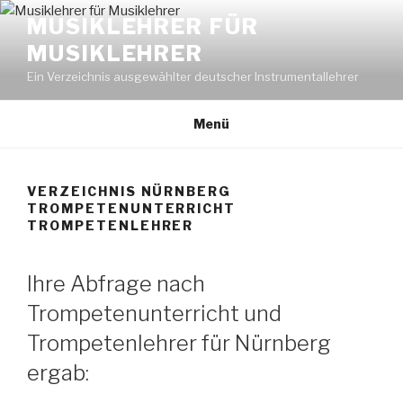
Zum
MUSIKLEHRER FÜR
Inhalt
MUSIKLEHRER
springen
Ein Verzeichnis ausgewählter deutscher Instrumentallehrer
Menü
VERZEICHNIS NÜRNBERG
TROMPETENUNTERRICHT
TROMPETENLEHRER
Ihre Abfrage nach
Trompetenunterricht und
Trompetenlehrer für Nürnberg
ergab: