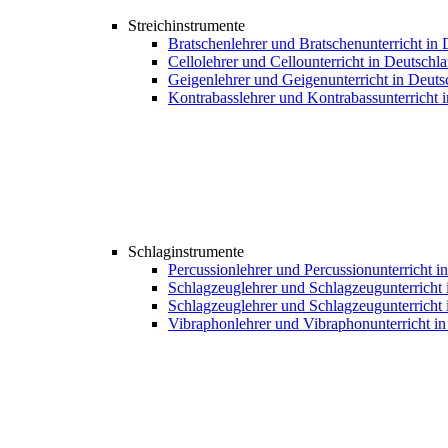
Streichinstrumente
Bratschenlehrer und Bratschenunterricht in
Cellolehrer und Cellounterricht in Deutschl
Geigenlehrer und Geigenunterricht in Deuts
Kontrabasslehrer und Kontrabassunterricht 
Schlaginstrumente
Percussionlehrer und Percussionunterricht i
Schlagzeuglehrer und Schlagzeugunterricht 
Schlagzeuglehrer und Schlagzeugunterricht 
Vibraphonlehrer und Vibraphonunterricht i