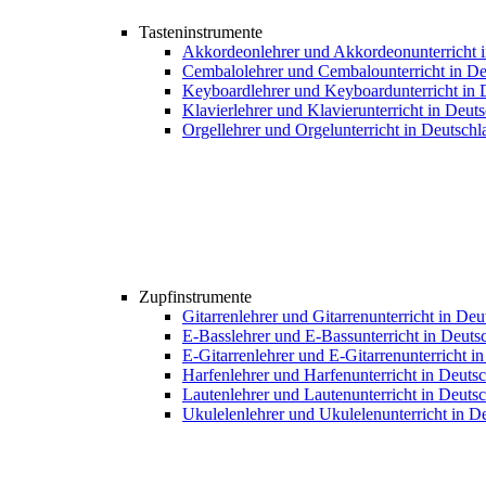
Tasteninstrumente
Akkordeonlehrer und Akkordeonunterricht 
Cembalolehrer und Cembalounterricht in De
Keyboardlehrer und Keyboardunterricht in 
Klavierlehrer und Klavierunterricht in Deut
Orgellehrer und Orgelunterricht in Deutschl
Zupfinstrumente
Gitarrenlehrer und Gitarrenunterricht in De
E-Basslehrer und E-Bassunterricht in Deuts
E-Gitarrenlehrer und E-Gitarrenunterricht i
Harfenlehrer und Harfenunterricht in Deuts
Lautenlehrer und Lautenunterricht in Deuts
Ukulelenlehrer und Ukulelenunterricht in D