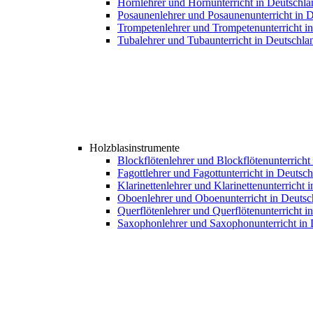
Hornlehrer und Hornunterricht in Deutschla
Posaunenlehrer und Posaunenunterricht in 
Trompetenlehrer und Trompetenunterricht i
Tubalehrer und Tubaunterricht in Deutschla
Holzblasinstrumente
Blockflötenlehrer und Blockflötenunterricht
Fagottlehrer und Fagottunterricht in Deutsc
Klarinettenlehrer und Klarinettenunterricht 
Oboenlehrer und Oboenunterricht in Deutsc
Querflötenlehrer und Querflötenunterricht i
Saxophonlehrer und Saxophonunterricht in 