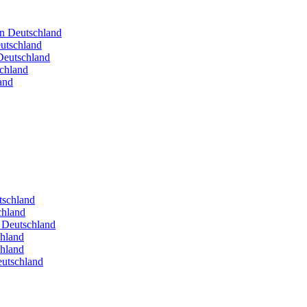
in Deutschland
utschland
Deutschland
schland
and
utschland
chland
n Deutschland
chland
chland
eutschland