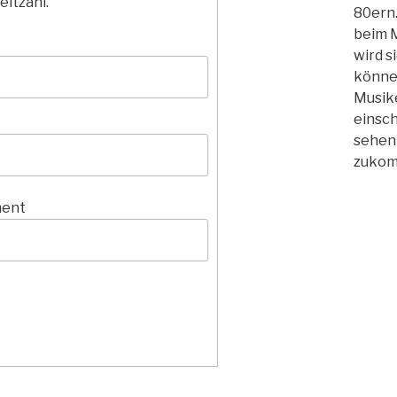
eitzahl.
80ern.
beim 
wird s
können
Musik
einsch
sehen 
zukom
ment