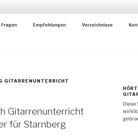
RER FÜR MUSIKLEHR
Fragen
Empfehlungen
Verzeichnisse
Kon
 deutscher Instrumentallehrer
G GITARRENUNTERRICHT
HÖRT
GITA
Diese 
h Gitarrenunterricht
wirkli
gebrac
er für Starnberg