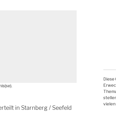
Diese 
Erwec
is(se).
Thema 
stelle
vielen
erteilt in Starnberg / Seefeld