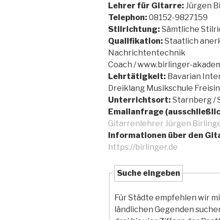
Lehrer für Gitarre:
Jürgen Bi
Telephon:
08152-9827159
Stilrichtung:
Sämtliche Stilr
Qualifikation:
Staatlich anerk
Nachrichtentechnik
Coach / www.birlinger-akade
Lehrtätigkeit:
Bavarian Inte
Dreiklang Musikschule Freis
Unterrichtsort:
Starnberg / 
Emailanfrage (ausschließli
Gitarrenlehrer Jürgen Birlinge
Informationen über den Git
https://birlinger.de
Suche eingeben
Für Städte empfehlen wir m
ländlichen Gegenden suchen