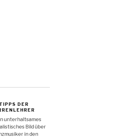
TIPPS DER
RRENLEHRER
in unterhaltsames
alistisches Bild über
nzmusiker in den