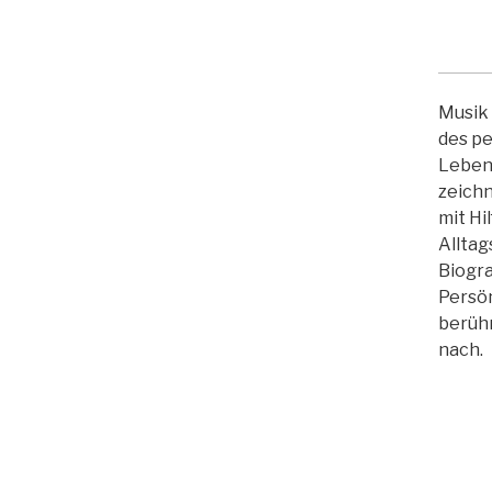
Musik 
des p
Lebens
zeichn
mit Hil
Alltag
Biogra
Persö
berüh
nach.