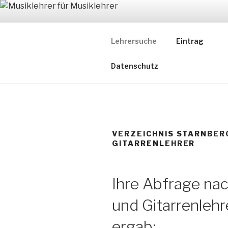
Zum
Inhalt
MUSIKLEH
springen
Lehrersuche
Eintrag
Ein Verzeichnis ausgewählter
Datenschutz
VERZEICHNIS STARNBER
GITARRENLEHRER
Ihre Abfrage nac
und Gitarrenlehr
ergab: