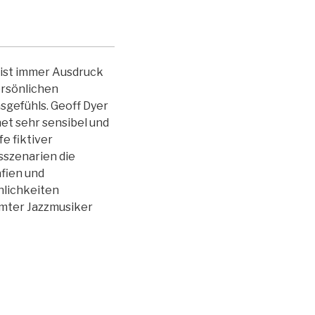
ist immer Ausdruck
ersönlichen
gefühls. Geoff Dyer
et sehr sensibel und
fe fiktiver
sszenarien die
fien und
nlichkeiten
mter Jazzmusiker