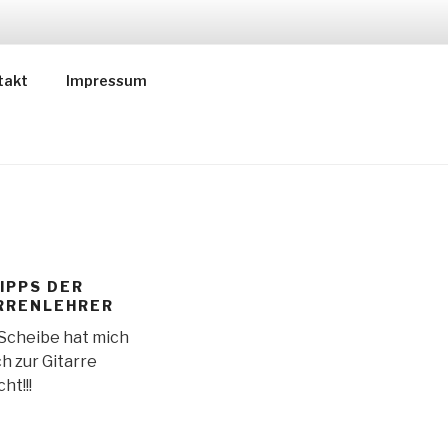
ER
takt
Impressum
IPPS DER
RRENLEHRER
Scheibe hat mich
ch zur Gitarre
ht!!!