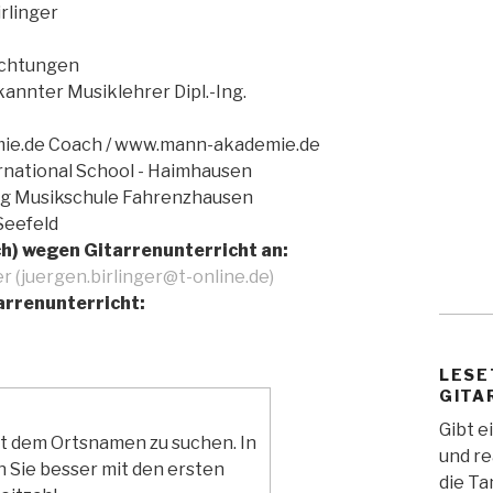
rlinger
ichtungen
annter Musiklehrer Dipl.-Ing.
mie.de Coach / www.mann-akademie.de
rnational School - Haimhausen
ing Musikschule Fahrenzhausen
Seefeld
ch) wegen Gitarrenunterricht an:
r (juergen.birlinger@t-online.de)
arrenunterricht:
LESE
GITA
Gibt e
it dem Ortsnamen zu suchen. In
und re
 Sie besser mit den ersten
die Ta