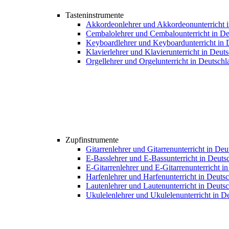
Tasteninstrumente
Akkordeonlehrer und Akkordeonunterricht 
Cembalolehrer und Cembalounterricht in De
Keyboardlehrer und Keyboardunterricht in 
Klavierlehrer und Klavierunterricht in Deut
Orgellehrer und Orgelunterricht in Deutschl
Zupfinstrumente
Gitarrenlehrer und Gitarrenunterricht in De
E-Basslehrer und E-Bassunterricht in Deuts
E-Gitarrenlehrer und E-Gitarrenunterricht i
Harfenlehrer und Harfenunterricht in Deuts
Lautenlehrer und Lautenunterricht in Deuts
Ukulelenlehrer und Ukulelenunterricht in D