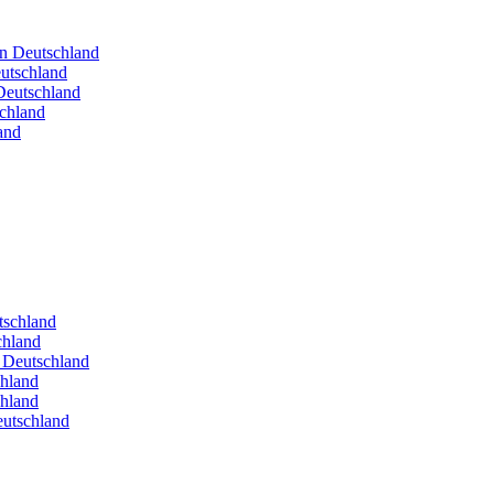
in Deutschland
utschland
Deutschland
schland
and
utschland
chland
n Deutschland
chland
chland
eutschland