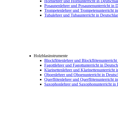
Hornlehrer und Hornunterricht in Deutschla
Posaunenlehrer und Posaunenunterricht in 
Trompetenlehrer und Trompetenunterricht i
Tubalehrer und Tubaunterricht in Deutschla
Holzblasinstrumente
Blockflötenlehrer und Blockflötenunterricht
Fagottlehrer und Fagottunterricht in Deutsc
Klarinettenlehrer und Klarinettenunterricht 
Oboenlehrer und Oboenunterricht in Deutsc
Querflötenlehrer und Querflötenunterricht i
Saxophonlehrer und Saxophonunterricht in 