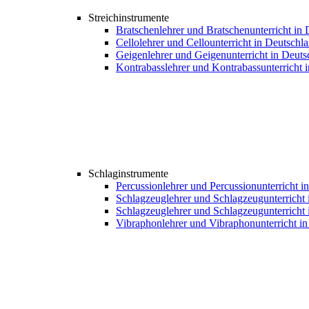
Streichinstrumente
Bratschenlehrer und Bratschenunterricht in
Cellolehrer und Cellounterricht in Deutschl
Geigenlehrer und Geigenunterricht in Deuts
Kontrabasslehrer und Kontrabassunterricht 
Schlaginstrumente
Percussionlehrer und Percussionunterricht i
Schlagzeuglehrer und Schlagzeugunterricht 
Schlagzeuglehrer und Schlagzeugunterricht 
Vibraphonlehrer und Vibraphonunterricht i