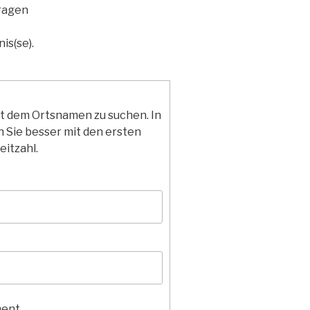
ragen
is(se).
it dem Ortsnamen zu suchen. In
 Sie besser mit den ersten
eitzahl.
ment