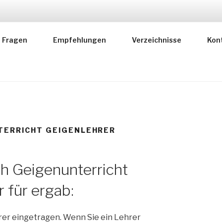
RER FÜR MUSIKLEHR
Fragen
Empfehlungen
Verzeichnisse
Kon
 deutscher Instrumentallehrer
TERRICHT GEIGENLEHRER
ch Geigenunterricht
 für ergab:
hrer eingetragen. Wenn Sie ein Lehrer