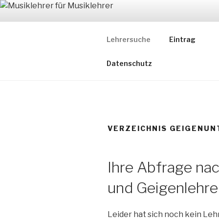
Zum
Inhalt
MUSIKLEH
springen
Lehrersuche
Eintrag
Ein Verzeichnis ausgewählter
Datenschutz
VERZEICHNIS GEIGENUN
Ihre Abfrage na
und Geigenlehrer
Leider hat sich noch kein Le