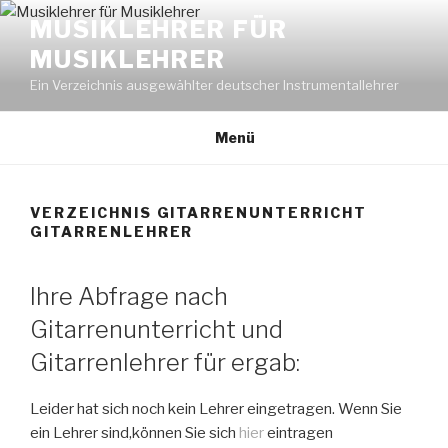
Zum
MUSIKLEHRER FÜR
Inhalt
MUSIKLEHRER
springen
Ein Verzeichnis ausgewählter deutscher Instrumentallehrer
Menü
VERZEICHNIS GITARRENUNTERRICHT
GITARRENLEHRER
Ihre Abfrage nach
Gitarrenunterricht und
Gitarrenlehrer für ergab:
Leider hat sich noch kein Lehrer eingetragen. Wenn Sie
ein Lehrer sind,können Sie sich
hier
eintragen