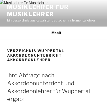
Zum
MUSIKLEHRER FÜR
Inhalt
MUSIKLEHRER
springen
Ein Verzeichnis ausgewählter deutscher Instrumentallehrer
Menü
VERZEICHNIS WUPPERTAL
AKKORDEONUNTERRICHT
AKKORDEONLEHRER
Ihre Abfrage nach
Akkordeonunterricht und
Akkordeonlehrer für Wuppertal
ergab: