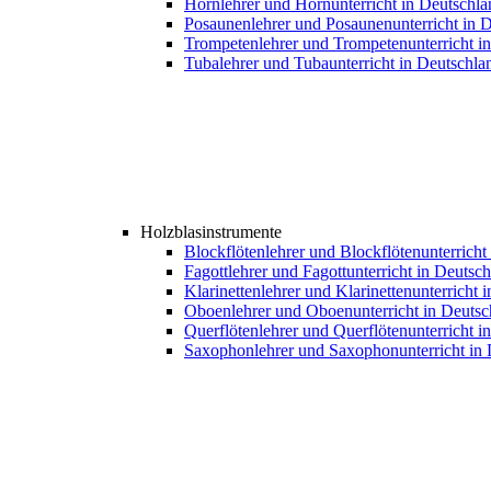
Hornlehrer und Hornunterricht in Deutschla
Posaunenlehrer und Posaunenunterricht in 
Trompetenlehrer und Trompetenunterricht i
Tubalehrer und Tubaunterricht in Deutschla
Holzblasinstrumente
Blockflötenlehrer und Blockflötenunterricht
Fagottlehrer und Fagottunterricht in Deutsc
Klarinettenlehrer und Klarinettenunterricht 
Oboenlehrer und Oboenunterricht in Deutsc
Querflötenlehrer und Querflötenunterricht i
Saxophonlehrer und Saxophonunterricht in 