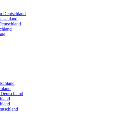
in Deutschland
utschland
Deutschland
schland
and
utschland
chland
n Deutschland
chland
chland
eutschland