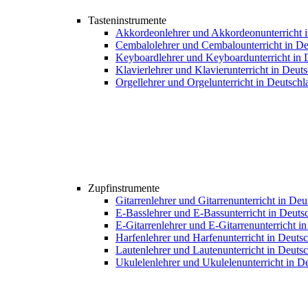
Tasteninstrumente
Akkordeonlehrer und Akkordeonunterricht 
Cembalolehrer und Cembalounterricht in De
Keyboardlehrer und Keyboardunterricht in 
Klavierlehrer und Klavierunterricht in Deut
Orgellehrer und Orgelunterricht in Deutschl
Zupfinstrumente
Gitarrenlehrer und Gitarrenunterricht in De
E-Basslehrer und E-Bassunterricht in Deuts
E-Gitarrenlehrer und E-Gitarrenunterricht i
Harfenlehrer und Harfenunterricht in Deuts
Lautenlehrer und Lautenunterricht in Deuts
Ukulelenlehrer und Ukulelenunterricht in D