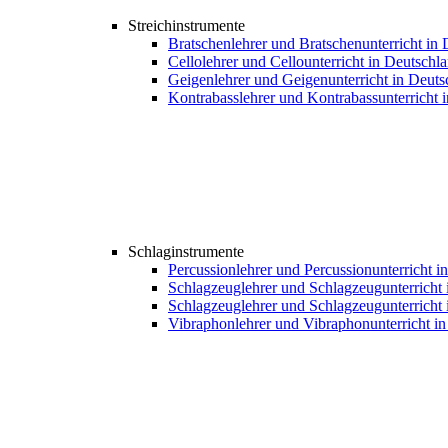
Streichinstrumente
Bratschenlehrer und Bratschenunterricht in
Cellolehrer und Cellounterricht in Deutschl
Geigenlehrer und Geigenunterricht in Deuts
Kontrabasslehrer und Kontrabassunterricht 
Schlaginstrumente
Percussionlehrer und Percussionunterricht i
Schlagzeuglehrer und Schlagzeugunterricht 
Schlagzeuglehrer und Schlagzeugunterricht 
Vibraphonlehrer und Vibraphonunterricht i