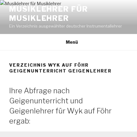
Zum
MUSIKLEHRER FÜR
Inhalt
MUSIKLEHRER
springen
Ein Verzeichnis ausgewählter deutscher Instrumentallehrer
Menü
VERZEICHNIS WYK AUF FÖHR
GEIGENUNTERRICHT GEIGENLEHRER
Ihre Abfrage nach
Geigenunterricht und
Geigenlehrer für Wyk auf Föhr
ergab: