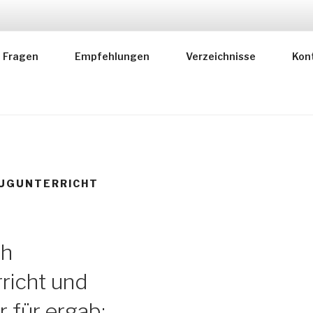
RER FÜR MUSIKLEHR
Fragen
Empfehlungen
Verzeichnisse
Kon
 deutscher Instrumentallehrer
EUGUNTERRICHT
ch
richt und
 für ergab: