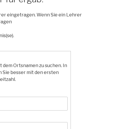
hrer eingetragen. Wenn Sie ein Lehrer
ragen
is(se).
it dem Ortsnamen zu suchen. In
 Sie besser mit den ersten
eitzahl.