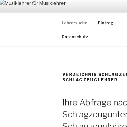
Zum
Inhalt
MUSIKLEH
springen
Lehrersuche
Eintrag
Ein Verzeichnis ausgewählter
Datenschutz
VERZEICHNIS SCHLAGZ
SCHLAGZEUGLEHRER
Ihre Abfrage na
Schlagzeugunter
Schlagzeuglehrer