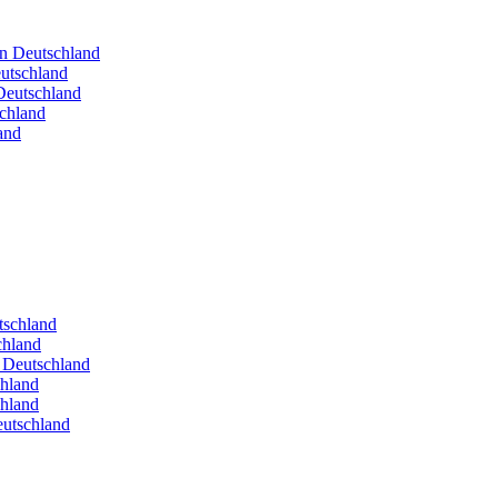
in Deutschland
utschland
Deutschland
schland
and
utschland
chland
n Deutschland
chland
chland
eutschland