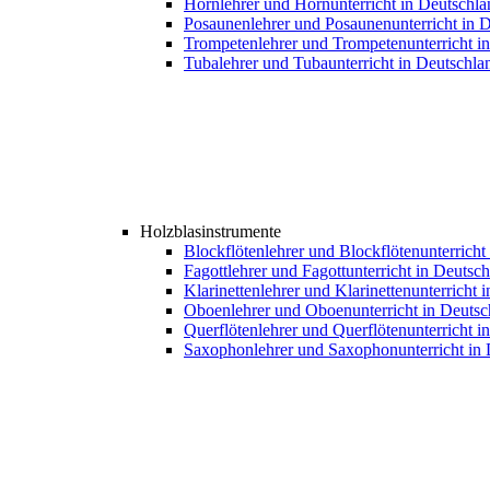
Hornlehrer und Hornunterricht in Deutschla
Posaunenlehrer und Posaunenunterricht in 
Trompetenlehrer und Trompetenunterricht i
Tubalehrer und Tubaunterricht in Deutschla
Holzblasinstrumente
Blockflötenlehrer und Blockflötenunterricht
Fagottlehrer und Fagottunterricht in Deutsc
Klarinettenlehrer und Klarinettenunterricht 
Oboenlehrer und Oboenunterricht in Deutsc
Querflötenlehrer und Querflötenunterricht i
Saxophonlehrer und Saxophonunterricht in 