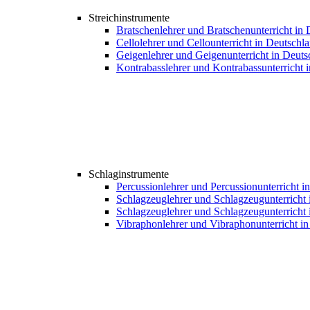
Streichinstrumente
Bratschenlehrer und Bratschenunterricht in
Cellolehrer und Cellounterricht in Deutschl
Geigenlehrer und Geigenunterricht in Deuts
Kontrabasslehrer und Kontrabassunterricht 
Schlaginstrumente
Percussionlehrer und Percussionunterricht i
Schlagzeuglehrer und Schlagzeugunterricht 
Schlagzeuglehrer und Schlagzeugunterricht 
Vibraphonlehrer und Vibraphonunterricht i