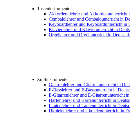
Tasteninstrumente
Akkordeonlehrer und Akkordeonunterricht 
Cembalolehrer und Cembalounterricht in De
Keyboardlehrer und Keyboardunterricht in 
Klavierlehrer und Klavierunterricht in Deut
Orgellehrer und Orgelunterricht in Deutschl
Zupfinstrumente
Gitarrenlehrer und Gitarrenunterricht in De
E-Basslehrer und E-Bassunterricht in Deuts
E-Gitarrenlehrer und E-Gitarrenunterricht i
Harfenlehrer und Harfenunterricht in Deuts
Lautenlehrer und Lautenunterricht in Deuts
Ukulelenlehrer und Ukulelenunterricht in D